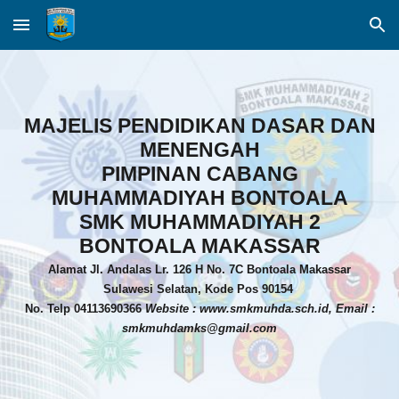
Skip to main content
Skip to navigation
MAJELIS PENDIDIKAN DASAR DAN
MENENGAH
PIMPINAN CABANG
MUHAMMADIYAH BONTOALA
SMK MUHAMMADIYAH 2
BONTOALA MAKASSAR
Alamat Jl. Andalas Lr. 126 H No. 7C Bontoala Makassar
Sulawesi Selatan, Kode Pos 90154
No. Telp 04113690366
Website : www.smkmuhda.sch.id, Email :
smkmuhdamks@gmail.com